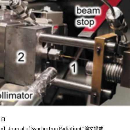
1日
on】Journal of Synchrotron Radiationに論文掲載