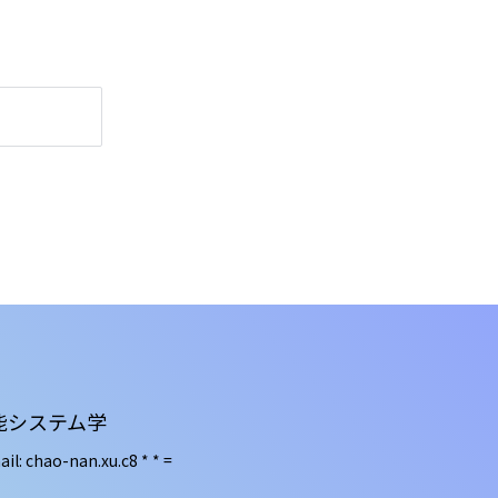
能システム学
il: chao-nan.xu.c8 *
* =