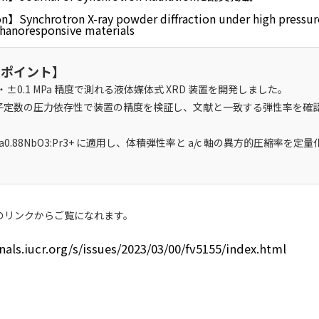
n】Synchrotron X-ray powder diffraction under high pressur
hanoresponsive materials
のポイント】
Pa・±0.1 MPa 精度で測れる液体媒体式 XRD 装置を開発しました。
子定数の圧力依存性で装置の精度を検証し、文献と一致する弾性率を確
a
0.88
NbO
3
:Pr
3+
に適用し、体積弾性率と a/c 軸の異方的圧縮率を定量
のリンクからご覧になれます。
rnals.iucr.org/s/issues/2023/03/00/fv5155/index.html