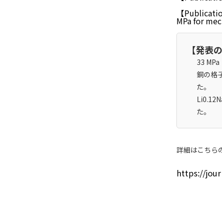
【Publicatio
MPa for mec
【発表
33 M
銅の格
た。
Li
0.12
N
た。
詳細はこちら
https://jou