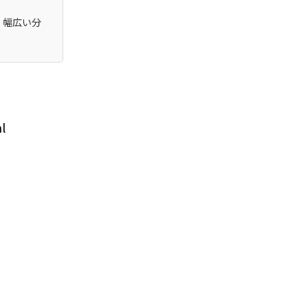
、幅広い分
l