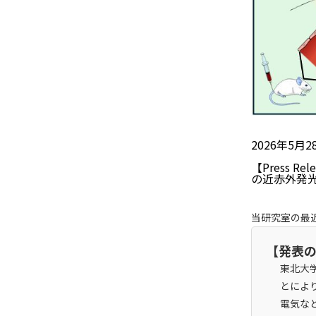
2026年5月2
【Press 
の近赤外発
当研究室の最
【発表
東北大
とによ
電気な