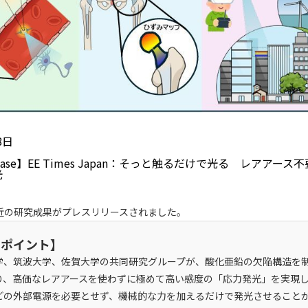
8日
Release】EE Times Japan：そっと触るだけで光る レアアー
光
近の研究成果がプレスリリースされました。
のポイント】
学、筑波大学、佐賀大学の共同研究グループが、酸化亜鉛の欠陥構造を
り、高価なレアアースを使わずに極めて高い感度の「応力発光」を実現
どの外部電源を必要とせず、機械的な力を加えるだけで発光させること